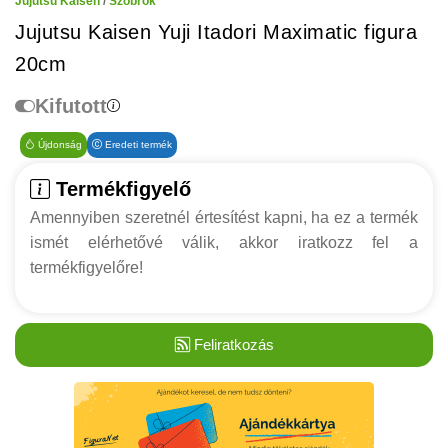
Jujutsu Kaisen
/
Szobrok
Jujutsu Kaisen Yuji Itadori Maximatic figura
20cm
Kifutott
Újdonság
Eredeti termék
Termékfigyelő
Amennyiben szeretnél értesítést kapni, ha ez a termék
ismét elérhetővé válik, akkor iratkozz fel a
termékfigyelőre!
Feliratkozás