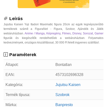
Leírás
Jujutsu Kaisen Yuji Itadori Maximatic figura 20cm az egyik legnépszerűbb
terméknek számít a FiguraNet - Figura, Szobor, Ajándék és Játék
webáruházban.
Anime / Manga
,
Képregény
,
Filmes
,
Disney
,
Sorozat
,
Gamer
figurák és kiegészítők rendelhetőek a webáruházban. Folyamatos
kedvezmények, országos kiszállítással, 30 000 Ft felett ingyenes szállítás!.
Paraméterek
Állapot:
Bontatlan
EAN:
4573102696328
Kategória:
Jujutsu Kaisen
Termék típusa:
Szobrok
Márka:
Banpresto