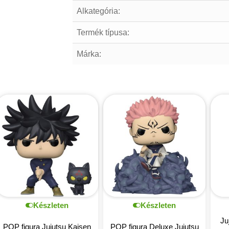
Alkategória:
Termék típusa:
Márka:
Készleten
Készleten
Ju
POP figura Jujutsu Kaisen
POP figura Deluxe Jujutsu