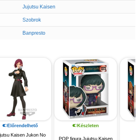
Jujutsu Kaisen
Szobrok
Banpresto
Előrendelhető
Készleten
jutsu Kaisen Jukon No
POP figura Jujutsu Kaisen