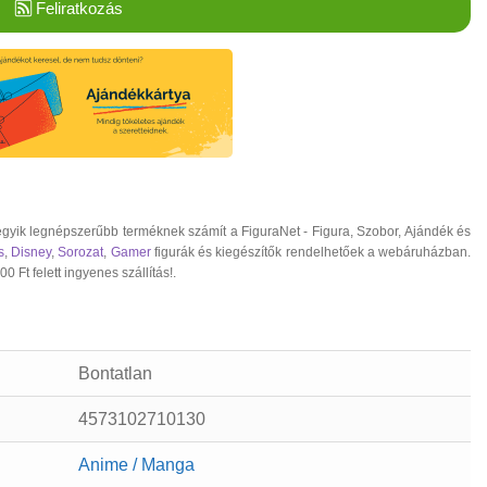
Feliratkozás
egyik legnépszerűbb terméknek számít a FiguraNet - Figura, Szobor, Ajándék és
s
,
Disney
,
Sorozat
,
Gamer
figurák és kiegészítők rendelhetőek a webáruházban.
 Ft felett ingyenes szállítás!.
Bontatlan
4573102710130
Anime / Manga