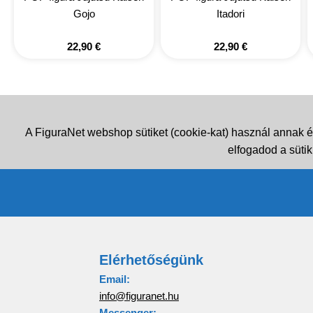
Gojo
Itadori
22,90
€
22,90
€
A FiguraNet webshop sütiket (cookie-kat) használ annak é
elfogadod a sütik
Elérhetőségünk
Email:
info@figuranet.hu
Messenger: