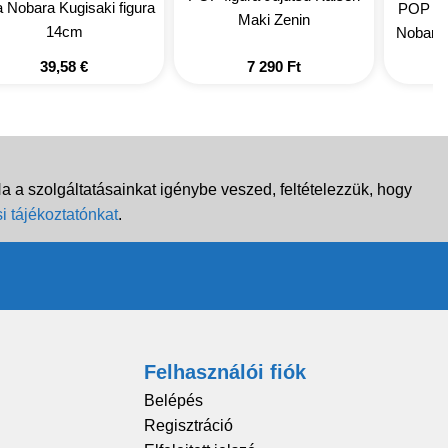
 Nobara Kugisaki figura
POP fig
Maki Zenin
14cm
Nobara 
39,58
€
7 290
Ft
 a szolgáltatásainkat igénybe veszed, feltételezzük, hogy
i tájékoztatónkat
.
Felhasználói fiók
Belépés
Regisztráció