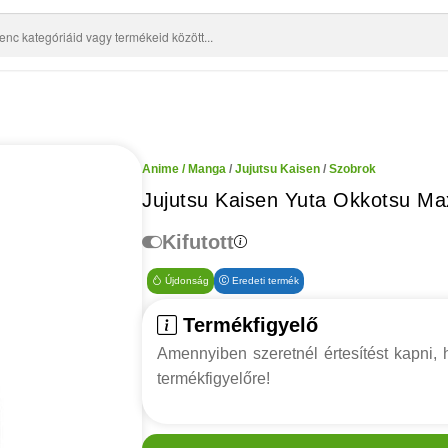
Anime / Manga
/
Jujutsu Kaisen
/
Szobrok
Jujutsu Kaisen Yuta Okkotsu Ma
Kifutott
Újdonság
Eredeti termék
Termékfigyelő
Amennyiben szeretnél értesítést kapni, h
termékfigyelőre!