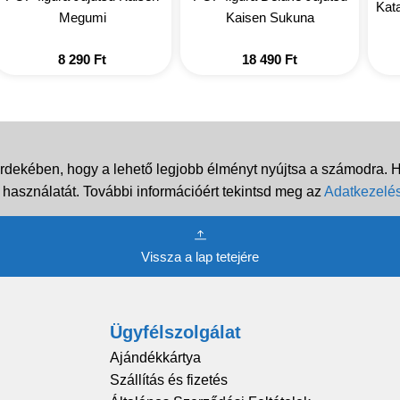
Kata
Megumi
Kaisen Sukuna
8 290
Ft
18 490
Ft
rdekében, hogy a lehető legjobb élményt nyújtsa a számodra. Ha
 használatát. További információért tekintsd meg az
Adatkezelés
Vissza a lap tetejére
Ügyfélszolgálat
Ajándékkártya
Szállítás és fizetés