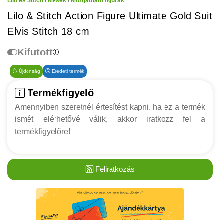
Lilo és Stitch
/
Mesék
/
Mozgatható figurák
Lilo & Stitch Action Figure Ultimate Gold Suit
Elvis Stitch 18 cm
Kifutott
Újdonság
Eredeti termék
Termékfigyelő
Amennyiben szeretnél értesítést kapni, ha ez a termék
ismét elérhetővé válik, akkor iratkozz fel a
termékfigyelőre!
Feliratkozás