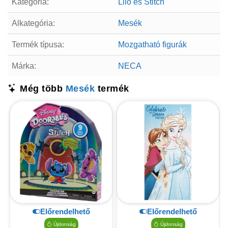
Kategória:
Lilo és Stitch
Alkategória:
Mesék
Termék típusa:
Mozgatható figurák
Márka:
NECA
Még több
Mesék
termék
Előrendelhető
Előrendelhető
Újdonság
Újdonság