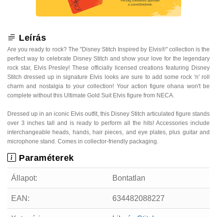
Leírás
Are you ready to rock? The "Disney Stitch Inspired by Elvis®" collection is the
perfect way to celebrate Disney Stitch and show your love for the legendary
rock star, Elvis Presley! These officially licensed creations featuring Disney
Stitch dressed up in signature Elvis looks are sure to add some rock 'n' roll
charm and nostalgia to your collection! Your action figure ohana won't be
complete without this Ultimate Gold Suit Elvis figure from NECA.
Dressed up in an iconic Elvis outfit, this Disney Stitch articulated figure stands
over 3 inches tall and is ready to perform all the hits! Accessories include
interchangeable heads, hands, hair pieces, and eye plates, plus guitar and
microphone stand. Comes in collector-friendly packaging.
Paraméterek
Állapot:
Bontatlan
EAN:
634482088227