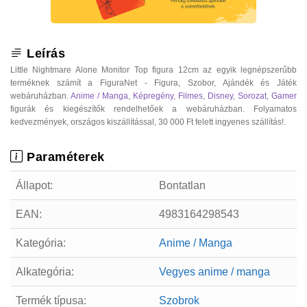
Leírás
Little Nightmare Alone Monitor Top figura 12cm az egyik legnépszerűbb
terméknek számít a FiguraNet - Figura, Szobor, Ajándék és Játék
webáruházban.
Anime / Manga
,
Képregény
,
Filmes
,
Disney
,
Sorozat
,
Gamer
figurák és kiegészítők rendelhetőek a webáruházban. Folyamatos
kedvezmények, országos kiszállítással, 30 000 Ft felett ingyenes szállítás!.
Paraméterek
Állapot:
Bontatlan
EAN:
4983164298543
Kategória:
Anime / Manga
Alkategória:
Vegyes anime / manga
Termék típusa:
Szobrok