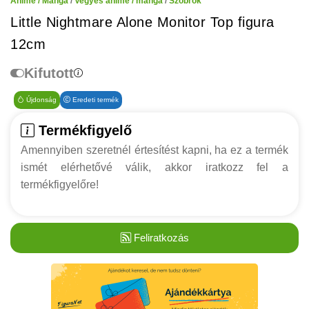
Anime / Manga
/
Vegyes anime / manga
/
Szobrok
Little Nightmare Alone Monitor Top figura
12cm
Kifutott
Újdonság
Eredeti termék
Termékfigyelő
Amennyiben szeretnél értesítést kapni, ha ez a termék
ismét elérhetővé válik, akkor iratkozz fel a
termékfigyelőre!
Feliratkozás