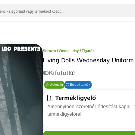
Sorozat
/
Wednesday
/
Figurák
Living Dolls Wednesday Unifor
Kifutott
Újdonság
Eredeti termék
Termékfigyelő
Amennyiben szeretnél értesítést kapni, h
termékfigyelőre!