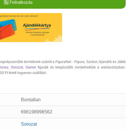
Feliratkozás
egnépszerűbb terméknek számít a FiguraNet - Figura, Szobor, Ajándék és Játék
isney
,
Sorozat
,
Gamer
figurák és kiegészítők rendelhetőek a webáruházban.
 Ft felett ingyenes szállítás!.
Bontatlan
696198996562
Sorozat