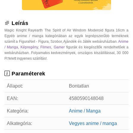
Leírás
Magic Knight Rayearth The Spirit of Air Windom Moderoid figura 16cm a
Egyéb anime / manga kategóriában az egyik legnépszerűbb terméknek
számít a FiguraNet - Figura, Szobor, Ajándék és Játék webáruházban.
Anime
/ Manga
,
Képregény
,
Filmes
,
Gamer
figurák és kiegészítők rendelhetőek a
webáruházban. Folyamatos kedvezmények, országos kiszállítással, 30 000
Ft felett ingyenes szállítás!.
Paraméterek
Állapot:
Bontatlan
EAN:
4580590148048
Kategória:
Anime / Manga
Alkategória:
Vegyes anime / manga