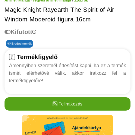
Anime / Manga
/
Vegyes anime / manga
/
Szobrok
Magic Knight Rayearth The Spirit of Air
Windom Moderoid figura 16cm
Kifutott
Eredeti termék
Termékfigyelő
Amennyiben szeretnél értesítést kapni, ha ez a termék
ismét elérhetővé válik, akkor iratkozz fel a
termékfigyelőre!
Feliratkozás