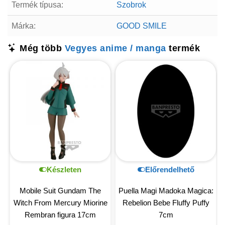
Termék típusa:
Szobrok
Márka:
GOOD SMILE
Még több
Vegyes anime / manga
termék
Készleten
Előrendelhető
Mobile Suit Gundam The
Puella Magi Madoka Magica:
Witch From Mercury Miorine
Rebelion Bebe Fluffy Puffy
Rembran figura 17cm
7cm