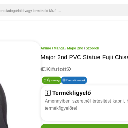
Anime / Manga
/
Major 2nd
/
Szobrok
Major 2nd PVC Statue Fujii Chis
Kifutott
Újdonság
Eredeti termék
Termékfigyelő
Amennyiben szeretnél értesítést kapni, h
termékfigyelőre!