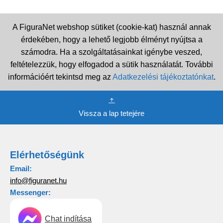
A FiguraNet webshop sütiket (cookie-kat) használ annak
érdekében, hogy a lehető legjobb élményt nyújtsa a
számodra. Ha a szolgáltatásainkat igénybe veszed,
feltételezzük, hogy elfogadod a sütik használatát. További
információért tekintsd meg az
Adatkezelési tájékoztatónkat
.
Vissza a lap tetejére
Elérhetőségünk
Email:
info@figuranet.hu
Messenger:
Chat indítása