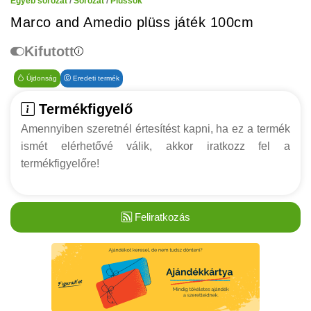
Egyéb sorozat
/
Sorozat
/
Plüssök
Marco and Amedio plüss játék 100cm
Kifutott
Újdonság
Eredeti termék
Termékfigyelő
Amennyiben szeretnél értesítést kapni, ha ez a termék
ismét elérhetővé válik, akkor iratkozz fel a
termékfigyelőre!
Feliratkozás