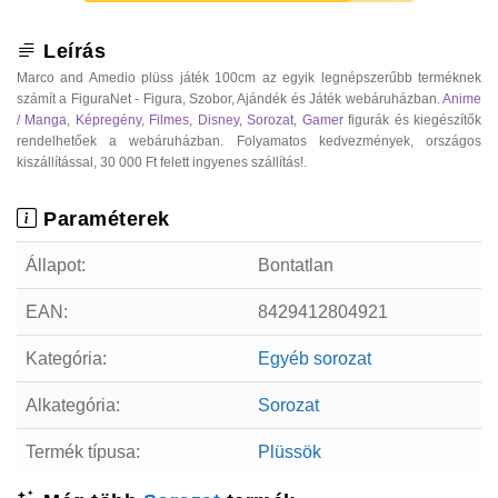
Leírás
Marco and Amedio plüss játék 100cm az egyik legnépszerűbb terméknek
számít a FiguraNet - Figura, Szobor, Ajándék és Játék webáruházban.
Anime
/ Manga
,
Képregény
,
Filmes
,
Disney
,
Sorozat
,
Gamer
figurák és kiegészítők
rendelhetőek a webáruházban. Folyamatos kedvezmények, országos
kiszállítással, 30 000 Ft felett ingyenes szállítás!.
Paraméterek
Állapot:
Bontatlan
EAN:
8429412804921
Kategória:
Egyéb sorozat
Alkategória:
Sorozat
Termék típusa:
Plüssök