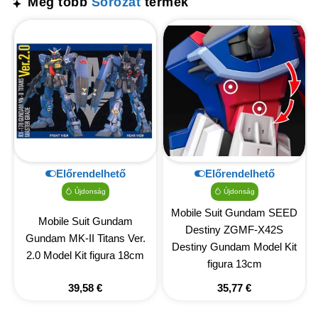
Még több
Sorozat
termék
Előrendelhető
Előrendelhető
Újdonság
Újdonság
Mobile Suit Gundam SEED
Mobile Suit Gundam
Destiny ZGMF-X42S
Gundam MK-II Titans Ver.
Destiny Gundam Model Kit
2.0 Model Kit figura 18cm
figura 13cm
39,58
€
35,77
€