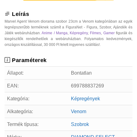
Leírás
Marvel Agent Venom diorama szobor 23cm a Venom kategóriában az egyik
legnépszerűbb terméknek számít a FiguraNet - Figura, Szobor, Ajándék és
Játék webáruházban.
Anime / Manga
,
Képregény
,
Filmes
,
Gamer
figurák és
kiegészítők rendelhetőek a webáruházban. Folyamatos kedvezmények,
országos kiszállítással, 30 000 Ft felett ingyenes szállítás!.
Paraméterek
Állapot:
Bontatlan
EAN:
699788837269
Kategória:
Képregények
Alkategória:
Venom
Termék típusa:
Szobrok