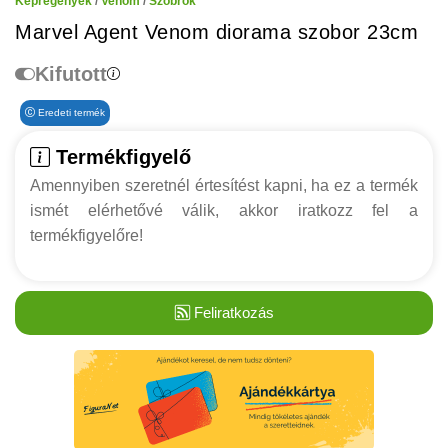
Képregények
/
Venom
/
Szobrok
Marvel Agent Venom diorama szobor 23cm
Kifutott
Eredeti termék
Termékfigyelő
Amennyiben szeretnél értesítést kapni, ha ez a termék
ismét elérhetővé válik, akkor iratkozz fel a
termékfigyelőre!
Feliratkozás