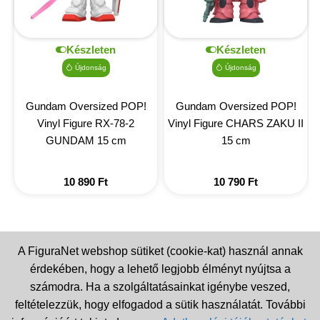
Készleten
Készleten
Újdonság
Újdonság
Gundam Oversized POP!
Gundam Oversized POP!
Vinyl Figure RX-78-2
Vinyl Figure CHARS ZAKU II
GUNDAM 15 cm
15 cm
10 890
Ft
10 790
Ft
A FiguraNet webshop sütiket (cookie-kat) használ annak
érdekében, hogy a lehető legjobb élményt nyújtsa a
számodra. Ha a szolgáltatásainkat igénybe veszed,
feltételezzük, hogy elfogadod a sütik használatát. További