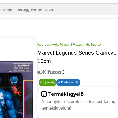
Képregények
/
Venom
/
Mozgatható figurák
Marvel Legends Series Gamever
15cm
Kifutott
Újdonság
Eredeti termék
Termékfigyelő
Amennyiben szeretnél értesítést kapni, h
termékfigyelőre!