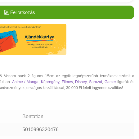
Feliratkozás
& Venom pack 2 figuras 15cm az egyik legnépszerűbb terméknek számít a
házban.
Anime / Manga
,
Képregény
,
Filmes
,
Disney
,
Sorozat
,
Gamer
figurák és
vezmények, országos kiszállítással, 30 000 Ft felett ingyenes szállítás!.
Bontatlan
5010996320476