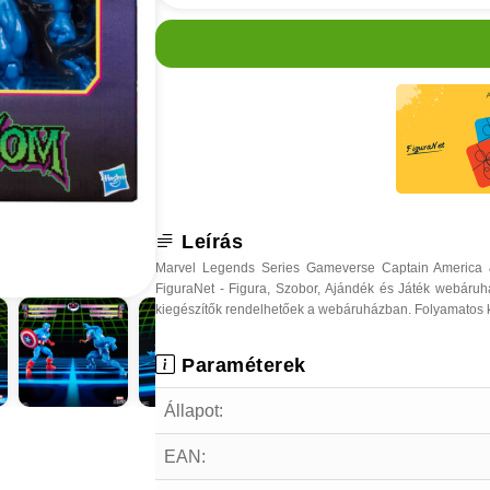
Leírás
Marvel Legends Series Gameverse Captain America 
FiguraNet - Figura, Szobor, Ajándék és Játék webáru
kiegészítők rendelhetőek a webáruházban. Folyamatos ked
Paraméterek
Állapot:
EAN: