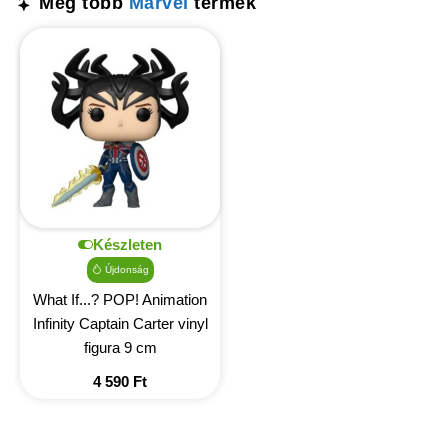
Még több
Marvel
termék
Készleten
Újdonság
What If...? POP! Animation
Infinity Captain Carter vinyl
figura 9 cm
4 590
Ft