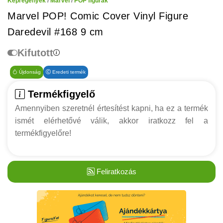
Képregények
/
Marvel
/
POP figurák
Marvel POP! Comic Cover Vinyl Figure
Daredevil #168 9 cm
Kifutott
Újdonság
Eredeti termék
Termékfigyelő
Amennyiben szeretnél értesítést kapni, ha ez a termék
ismét elérhetővé válik, akkor iratkozz fel a
termékfigyelőre!
Feliratkozás