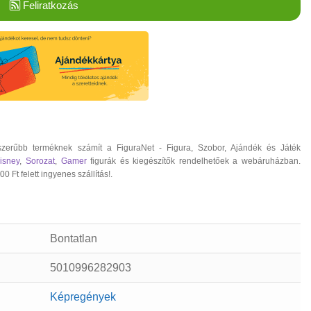
Feliratkozás
zerűbb terméknek számít a FiguraNet - Figura, Szobor, Ajándék és Játék
isney
,
Sorozat
,
Gamer
figurák és kiegészítők rendelhetőek a webáruházban.
 Ft felett ingyenes szállítás!.
Bontatlan
5010996282903
Képregények