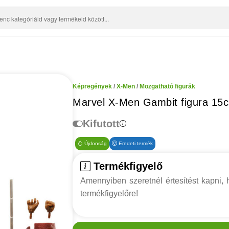
Képregények
/
X-Men
/
Mozgatható figurák
Marvel X-Men Gambit figura 15
Kifutott
Újdonság
Eredeti termék
Termékfigyelő
Amennyiben szeretnél értesítést kapni, h
termékfigyelőre!