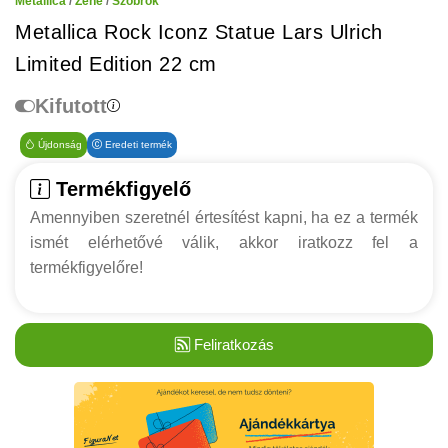
Metallica
/
Zene
/
Szobrok
Metallica Rock Iconz Statue Lars Ulrich
Limited Edition 22 cm
Kifutott
Újdonság
Eredeti termék
Termékfigyelő
Amennyiben szeretnél értesítést kapni, ha ez a termék
ismét elérhetővé válik, akkor iratkozz fel a
termékfigyelőre!
Feliratkozás