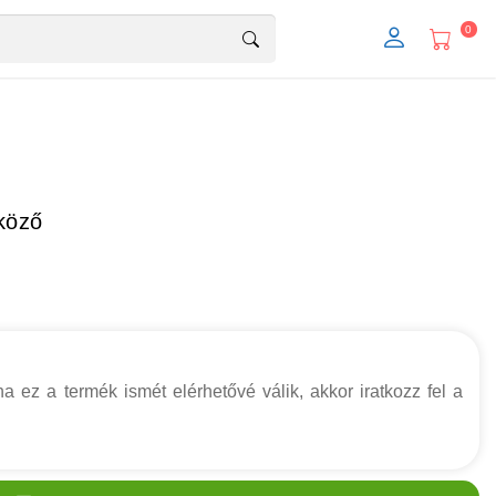
0
lköző
a ez a termék ismét elérhetővé válik, akkor iratkozz fel a