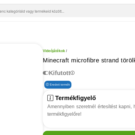
Videójátékok
/
Minecraft microfibre strand törö
Kifutott
Eredeti termék
Termékfigyelő
Amennyiben szeretnél értesítést kapni, h
termékfigyelőre!