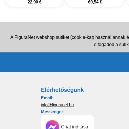
22,90
€
69,54
€
A FiguraNet webshop sütiket (cookie-kat) használ annak é
elfogadod a sütik
Elérhetőségünk
Email:
info@figuranet.hu
Messenger:
Chat indítása