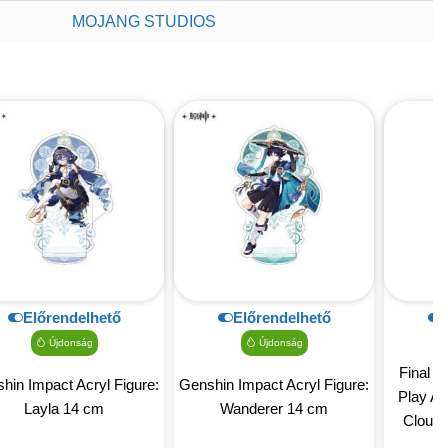
MOJANG STUDIOS
Előrendelhető
Előrendelhető
Újdonság
Újdonság
Final 
hin Impact Acryl Figure:
Genshin Impact Acryl Figure:
Play Ar
Layla 14 cm
Wanderer 14 cm
Cloud 