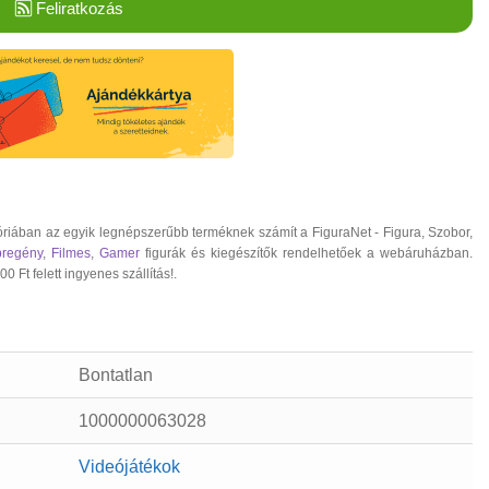
Feliratkozás
óriában az egyik legnépszerűbb terméknek számít a FiguraNet - Figura, Szobor,
regény
,
Filmes
,
Gamer
figurák és kiegészítők rendelhetőek a webáruházban.
 Ft felett ingyenes szállítás!.
Bontatlan
1000000063028
Videójátékok