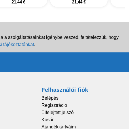
21,44
€
21,44
€
 a szolgáltatásainkat igénybe veszed, feltételezzük, hogy
i tájékoztatónkat
.
Felhasználói fiók
Belépés
Regisztráció
Elfelejtett jelszó
Kosár
Ajándékkártyáim