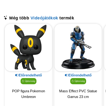
Még több
Videójátékok
termék
Előrendelhető
Előrendelhető
Újdonság
Újdonság
POP figura Pokemon
Mass Effect PVC Statue
Umbreon
Garrus 23 cm