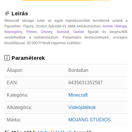
Leírás
Minecraft storage cube az egyik legnépszerűbb terméknek számít a
FiguraNet - Figura, Szobor, Ajándék és Játék webáruházban.
Anime / Manga
,
Képregény
,
Filmes
,
Disney
,
Sorozat
,
Gamer
figurák és kiegészítők
rendelhetőek a webáruházban. Folyamatos kedvezmények, országos
kiszállítással, 30 000 Ft felett ingyenes szállítás!.
Paraméterek
Állapot:
Bontatlan
EAN:
8435631352587
Kategória:
Minecraft
Alkategória:
Videójátékok
Márka:
MOJANG STUDIOS