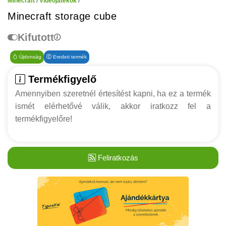
Minecraft
/
Videójátékok
/
Minecraft storage cube
Kifutott
Újdonság
Eredeti termék
Termékfigyelő
Amennyiben szeretnél értesítést kapni, ha ez a termék
ismét elérhetővé válik, akkor iratkozz fel a
termékfigyelőre!
Feliratkozás