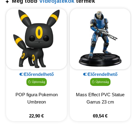
Még több
Videójátékok
termék
Előrendelhető
Előrendelhető
Újdonság
Újdonság
POP figura Pokemon
Mass Effect PVC Statue
Umbreon
Garrus 23 cm
22,90
€
69,54
€