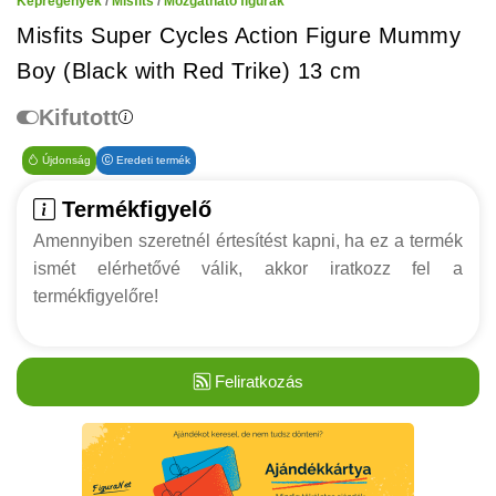
Képregények
/
Misfits
/
Mozgatható figurák
Misfits Super Cycles Action Figure Mummy
Boy (Black with Red Trike) 13 cm
Kifutott
Újdonság
Eredeti termék
Termékfigyelő
Amennyiben szeretnél értesítést kapni, ha ez a termék
ismét elérhetővé válik, akkor iratkozz fel a
termékfigyelőre!
Feliratkozás