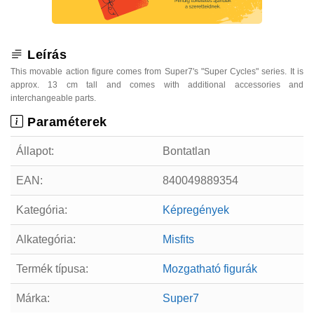
Leírás
This movable action figure comes from Super7's "Super Cycles" series. It is
approx. 13 cm tall and comes with additional accessories and
interchangeable parts.
Paraméterek
Állapot:
Bontatlan
EAN:
840049889354
Kategória:
Képregények
Alkategória:
Misfits
Termék típusa:
Mozgatható figurák
Márka:
Super7