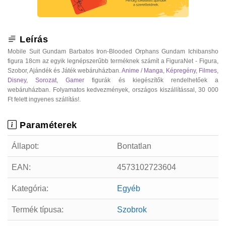
Leírás
Mobile Suit Gundam Barbatos Iron-Blooded Orphans Gundam Ichibansho
figura 18cm az egyik legnépszerűbb terméknek számít a FiguraNet - Figura,
Szobor, Ajándék és Játék webáruházban.
Anime / Manga
,
Képregény
,
Filmes
,
Disney
,
Sorozat
,
Gamer
figurák és kiegészítők rendelhetőek a
webáruházban. Folyamatos kedvezmények, országos kiszállítással, 30 000
Ft felett ingyenes szállítás!.
Paraméterek
Állapot:
Bontatlan
EAN:
4573102723604
Kategória:
Egyéb
Termék típusa:
Szobrok