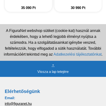
35 090
Ft
30 990
Ft
A FiguraNet webshop sütiket (cookie-kat) használ annak
érdekében, hogy a lehető legjobb élményt nyújtsa a
számodra. Ha a szolgáltatásainkat igénybe veszed,
feltételezzük, hogy elfogadod a sütik használatát. További
információért tekintsd meg az
Adatkezelési tájékoztatónkat
.
Vissza a lap tetejére
Elérhetőségünk
Email:
info@figuranet.hu