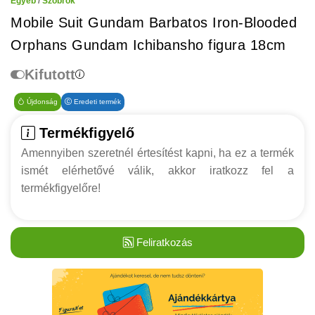
Egyéb
/
Szobrok
Mobile Suit Gundam Barbatos Iron-Blooded
Orphans Gundam Ichibansho figura 18cm
Kifutott
Újdonság
Eredeti termék
Termékfigyelő
Amennyiben szeretnél értesítést kapni, ha ez a termék
ismét elérhetővé válik, akkor iratkozz fel a
termékfigyelőre!
Feliratkozás