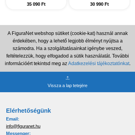
35 090
Ft
30 990
Ft
A FiguraNet webshop sütiket (cookie-kat) használ annak
érdekében, hogy a lehető legjobb élményt nyújtsa a
számodra. Ha a szolgáltatásainkat igénybe veszed,
feltételezzük, hogy elfogadod a sütik használatát. További
információért tekintsd meg az
Adatkezelési tájékoztatónkat
.
Vissza a lap tetejére
Elérhetőségünk
Email:
info@figuranet.hu
Messenger: