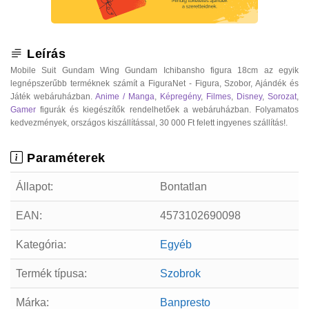
Leírás
Mobile Suit Gundam Wing Gundam Ichibansho figura 18cm az egyik
legnépszerűbb terméknek számít a FiguraNet - Figura, Szobor, Ajándék és
Játék webáruházban.
Anime / Manga
,
Képregény
,
Filmes
,
Disney
,
Sorozat
,
Gamer
figurák és kiegészítők rendelhetőek a webáruházban. Folyamatos
kedvezmények, országos kiszállítással, 30 000 Ft felett ingyenes szállítás!.
Paraméterek
Állapot:
Bontatlan
EAN:
4573102690098
Kategória:
Egyéb
Termék típusa:
Szobrok
Márka:
Banpresto