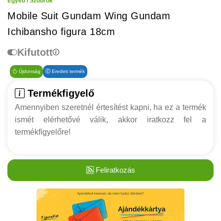
Egyéb
/
Szobrok
Mobile Suit Gundam Wing Gundam
Ichibansho figura 18cm
Kifutott
Újdonság
Eredeti termék
Termékfigyelő
Amennyiben szeretnél értesítést kapni, ha ez a termék
ismét elérhetővé válik, akkor iratkozz fel a
termékfigyelőre!
Feliratkozás