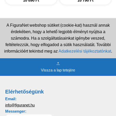
10 890
Ft
10 790
Ft
A FiguraNet webshop sütiket (cookie-kat) használ annak
érdekében, hogy a lehető legjobb élményt nyújtsa a
számodra. Ha a szolgáltatásainkat igénybe veszed,
feltételezzük, hogy elfogadod a sütik használatát. További
információért tekintsd meg az
Adatkezelési tájékoztatónkat
.
Vissza a lap tetejére
Elérhetőségünk
Email:
info@figuranet.hu
Messenger: