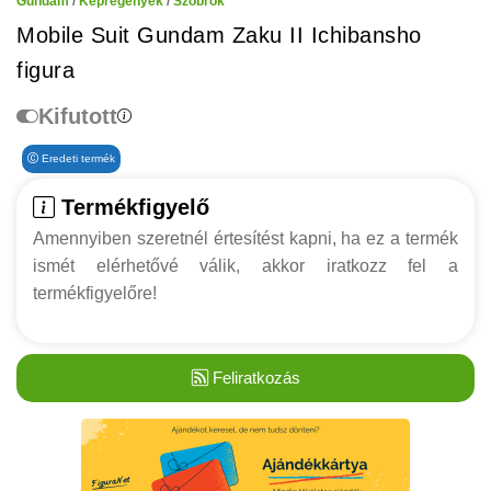
Gundam
/
Képregények
/
Szobrok
Mobile Suit Gundam Zaku II Ichibansho
figura
Kifutott
Eredeti termék
Termékfigyelő
Amennyiben szeretnél értesítést kapni, ha ez a termék
ismét elérhetővé válik, akkor iratkozz fel a
termékfigyelőre!
Feliratkozás