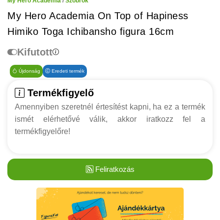
My Hero Academia
/
Szobrok
My Hero Academia On Top of Hapiness
Himiko Toga Ichibansho figura 16cm
Kifutott
Újdonság
Eredeti termék
Termékfigyelő
Amennyiben szeretnél értesítést kapni, ha ez a termék
ismét elérhetővé válik, akkor iratkozz fel a
termékfigyelőre!
Feliratkozás