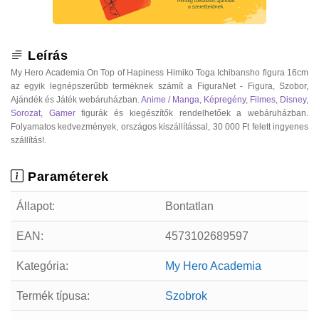
Leírás
My Hero Academia On Top of Hapiness Himiko Toga Ichibansho figura 16cm
az egyik legnépszerűbb terméknek számít a FiguraNet - Figura, Szobor,
Ajándék és Játék webáruházban.
Anime / Manga
,
Képregény
,
Filmes
,
Disney
,
Sorozat
,
Gamer
figurák és kiegészítők rendelhetőek a webáruházban.
Folyamatos kedvezmények, országos kiszállítással, 30 000 Ft felett ingyenes
szállítás!.
Paraméterek
Állapot:
Bontatlan
EAN:
4573102689597
Kategória:
My Hero Academia
Termék típusa:
Szobrok