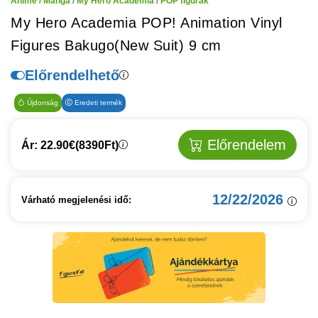
Anime / Manga
/
My Hero Academia
/
POP figurák
My Hero Academia POP! Animation Vinyl
Figures Bakugo(New Suit) 9 cm
Előrendelhető
Újdonság
Eredeti termék
Előrendelem
Ár: 22.90€
(8390Ft)
12/22/2026
Várható megjelenési idő: