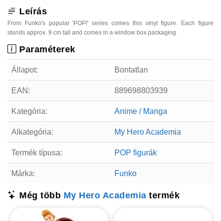
Leírás
From Funko's popular 'POP!' series comes this vinyl figure. Each figure
stands approx. 9 cm tall and comes in a window box packaging.
Paraméterek
Állapot:
Bontatlan
EAN:
889698803939
Kategória:
Anime / Manga
Alkategória:
My Hero Academia
Termék típusa:
POP figurák
Márka:
Funko
Még több
My Hero Academia
termék