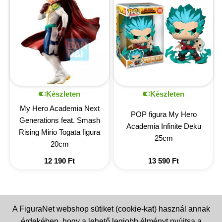
Készleten
Készleten
My Hero Academia Next
POP figura My Hero
Generations feat. Smash
Academia Infinite Deku
Rising Mirio Togata figura
25cm
20cm
12 190
Ft
13 590
Ft
A FiguraNet webshop sütiket (cookie-kat) használ annak
érdekében, hogy a lehető legjobb élményt nyújtsa a