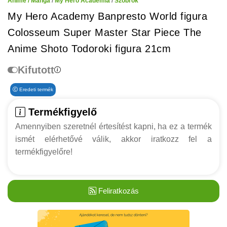
Anime / Manga
/
My Hero Academia
/
Szobrok
My Hero Academy Banpresto World figura
Colosseum Super Master Star Piece The
Anime Shoto Todoroki figura 21cm
Kifutott
Eredeti termék
Termékfigyelő
Amennyiben szeretnél értesítést kapni, ha ez a termék
ismét elérhetővé válik, akkor iratkozz fel a
termékfigyelőre!
Feliratkozás