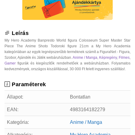
Leírás
My Hero Academy Banpresto World figura Colosseum Super Master Star
Piece The Anime Shoto Todoroki figure 21cm a My Hero Academia
kategóriában az egyik legnépszerűbb terméknek számít a FiguraNet - Figura,
Szobor, Ajándék és Játék webáruházban.
Anime / Manga
,
Képregény
,
Filmes
,
Gamer
figurák és kiegészítők rendelhetőek a webáruházban. Folyamatos
kedvezmények, országos kiszállítással, 30 000 Ft felett ingyenes szállítás!.
Paraméterek
Állapot:
Bontatlan
EAN:
4983164182279
Kategória:
Anime / Manga
Alkategória:
My Hero Academia