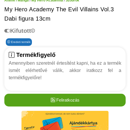
Anime / Manga
/
My Hero Academia
/
Szobrok
My Hero Academy The Evil Villains Vol.3
Dabi figura 13cm
Kifutott
Eredeti termék
Termékfigyelő
Amennyiben szeretnél értesítést kapni, ha ez a termék
ismét elérhetővé válik, akkor iratkozz fel a
termékfigyelőre!
Feliratkozás