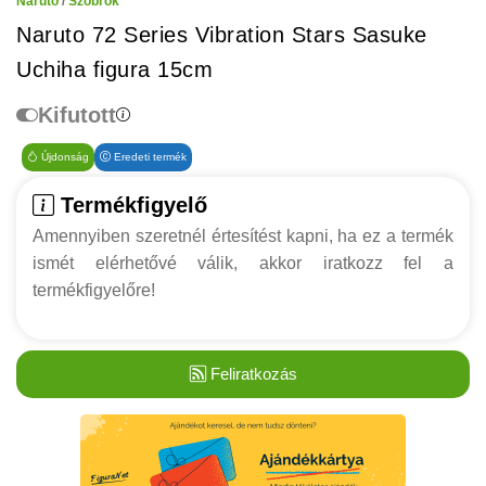
Naruto
/
Szobrok
Naruto 72 Series Vibration Stars Sasuke
Uchiha figura 15cm
Kifutott
Újdonság
Eredeti termék
Termékfigyelő
Amennyiben szeretnél értesítést kapni, ha ez a termék
ismét elérhetővé válik, akkor iratkozz fel a
termékfigyelőre!
Feliratkozás