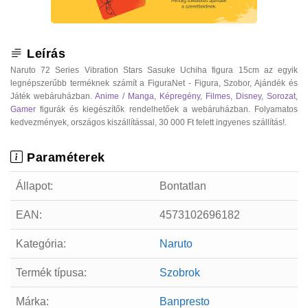
Leírás
Naruto 72 Series Vibration Stars Sasuke Uchiha figura 15cm az egyik
legnépszerűbb terméknek számít a FiguraNet - Figura, Szobor, Ajándék és
Játék webáruházban.
Anime / Manga
,
Képregény
,
Filmes
,
Disney
,
Sorozat
,
Gamer
figurák és kiegészítők rendelhetőek a webáruházban. Folyamatos
kedvezmények, országos kiszállítással, 30 000 Ft felett ingyenes szállítás!.
Paraméterek
Állapot:
Bontatlan
EAN:
4573102696182
Kategória:
Naruto
Termék típusa:
Szobrok
Márka:
Banpresto