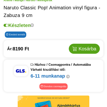
Anime / Manga
/
Naruto
/
Minifigurák
Naruto Classic Pop! Animation vinyl figura -
Zabuza 9 cm
Készleten
Eredeti termék
8190 Ft
Kosárba
Ár:
Házhoz / Csomagpontra / Automatába
Várható kiszállítási idő:
6-11 munkanap
Gondos csomagolás