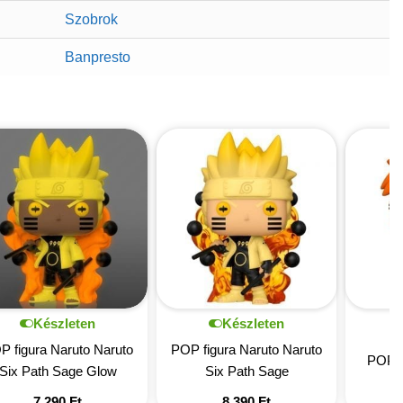
Szobrok
Banpresto
Készleten
Készleten
P figura Naruto Naruto
POP figura Naruto Naruto
POP f
Six Path Sage Glow
Six Path Sage
7 290
Ft
8 390
Ft