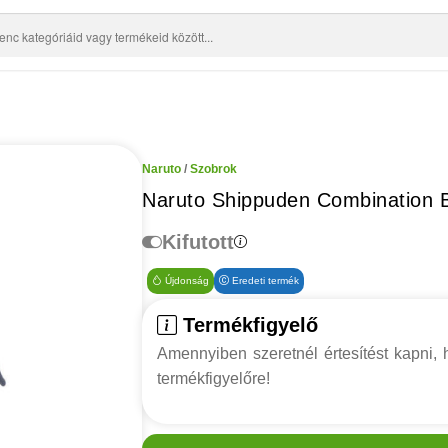
Naruto
/
Szobrok
Naruto Shippuden Combination B
Kifutott
Újdonság
Eredeti termék
Termékfigyelő
Amennyiben szeretnél értesítést kapni, h
termékfigyelőre!