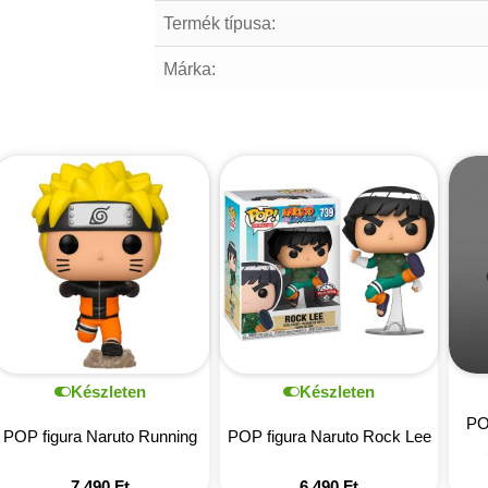
Termék típusa:
Márka:
Készleten
Készleten
PO
POP figura Naruto Running
POP figura Naruto Rock Lee
7 490
Ft
6 490
Ft