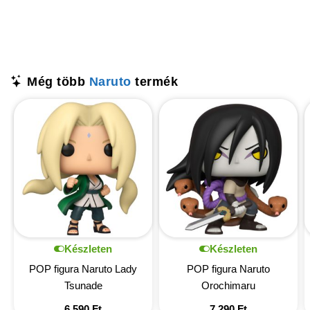
Még több
Naruto
termék
Készleten
Készleten
POP figura Naruto Lady
POP figura Naruto
Tsunade
Orochimaru
6 590
Ft
7 290
Ft