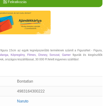
Feliratkozás
figura 15cm az egyik legnépszerűbb terméknek számít a FiguraNet - Figura,
Manga
,
Képregény
,
Filmes
,
Disney
,
Sorozat
,
Gamer
figurák és kiegészítők
rszágos kiszállítással, 30 000 Ft felett ingyenes szállítás!.
Bontatlan
4983164300222
Naruto