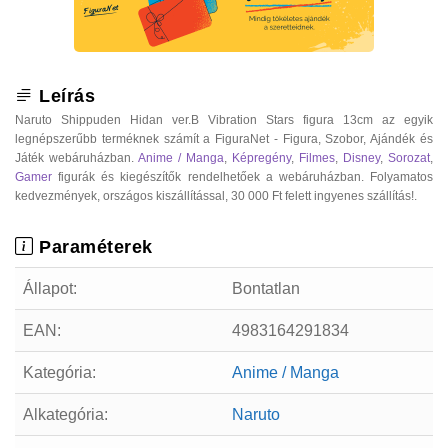
Leírás
Naruto Shippuden Hidan ver.B Vibration Stars figura 13cm az egyik
legnépszerűbb terméknek számít a FiguraNet - Figura, Szobor, Ajándék és
Játék webáruházban.
Anime / Manga
,
Képregény
,
Filmes
,
Disney
,
Sorozat
,
Gamer
figurák és kiegészítők rendelhetőek a webáruházban. Folyamatos
kedvezmények, országos kiszállítással, 30 000 Ft felett ingyenes szállítás!.
Paraméterek
Állapot:
Bontatlan
EAN:
4983164291834
Kategória:
Anime / Manga
Alkategória:
Naruto