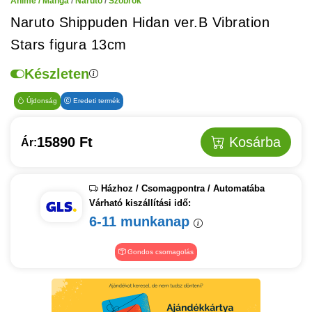
Anime / Manga
/
Naruto
/
Szobrok
Naruto Shippuden Hidan ver.B Vibration
Stars figura 13cm
Készleten
Újdonság
Eredeti termék
15890 Ft
Kosárba
Ár:
Házhoz / Csomagpontra / Automatába
Várható kiszállítási idő:
6-11 munkanap
Gondos csomagolás