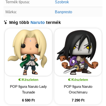
Termék típusa:
Szobrok
Márka:
Banpresto
Még több
Naruto
termék
Készleten
Készleten
POP figura Naruto Lady
POP figura Naruto
Tsunade
Orochimaru
6 590
Ft
7 290
Ft