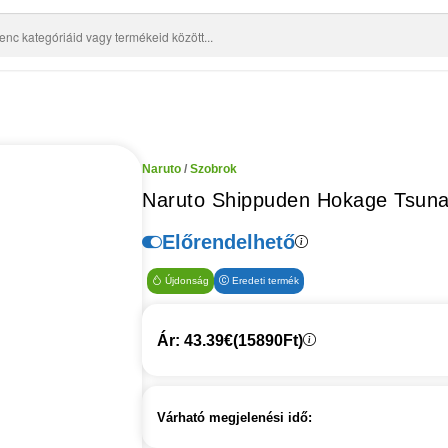
Naruto
/
Szobrok
Naruto Shippuden Hokage Tsuna
Előrendelhető
Újdonság
Eredeti termék
Ár: 43.39€
(15890Ft)
Várható megjelenési idő: