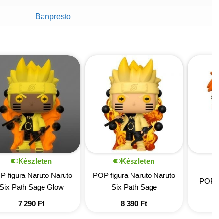
Banpresto
Készleten
Készleten
P figura Naruto Naruto
POP figura Naruto Naruto
POP f
Six Path Sage Glow
Six Path Sage
7 290
Ft
8 390
Ft