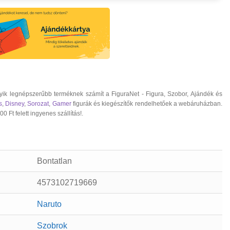
k legnépszerűbb terméknek számít a FiguraNet - Figura, Szobor, Ajándék és
s
,
Disney
,
Sorozat
,
Gamer
figurák és kiegészítők rendelhetőek a webáruházban.
 Ft felett ingyenes szállítás!.
Bontatlan
4573102719669
Naruto
Szobrok