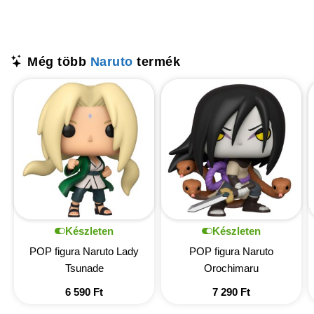
Még több
Naruto
termék
Készleten
Készleten
POP figura Naruto Lady
POP figura Naruto
Tsunade
Orochimaru
6 590
Ft
7 290
Ft