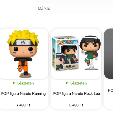
Márka:
Készleten
Készleten
PO
POP figura Naruto Running
POP figura Naruto Rock Lee
7 490
Ft
6 490
Ft