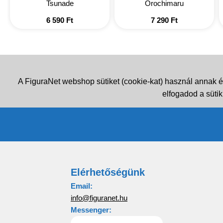
Tsunade
Orochimaru
6 590
Ft
7 290
Ft
A FiguraNet webshop sütiket (cookie-kat) használ annak é
elfogadod a sütik
Elérhetőségünk
Email:
info@figuranet.hu
Messenger: