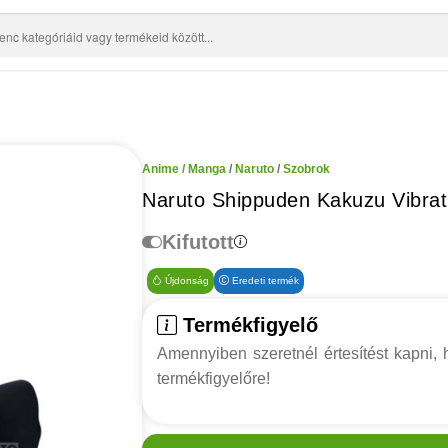
Anime / Manga
/
Naruto
/
Szobrok
Naruto Shippuden Kakuzu Vibrat
Kifutott
Újdonság
Eredeti termék
Termékfigyelő
Amennyiben szeretnél értesítést kapni, h
termékfigyelőre!