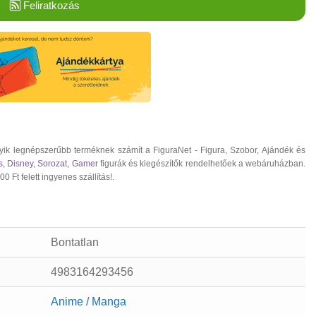
Feliratkozás
ik legnépszerűbb terméknek számít a FiguraNet - Figura, Szobor, Ajándék és
s
,
Disney
,
Sorozat
,
Gamer
figurák és kiegészítők rendelhetőek a webáruházban.
 Ft felett ingyenes szállítás!.
Bontatlan
4983164293456
Anime / Manga