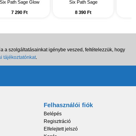
Six Path Sage Glow
Six Path Sage
7 290
Ft
8 390
Ft
 a szolgáltatásainkat igénybe veszed, feltételezzük, hogy
i tájékoztatónkat
.
Felhasználói fiók
Belépés
Regisztráció
Elfelejtett jelszó