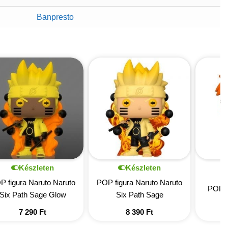
Banpresto
Készleten
Készleten
P figura Naruto Naruto
POP figura Naruto Naruto
POP f
Six Path Sage Glow
Six Path Sage
7 290
Ft
8 390
Ft