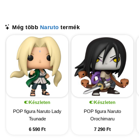
Még több
Naruto
termék
Készleten
Készleten
POP figura Naruto Lady
POP figura Naruto
Tsunade
Orochimaru
6 590
Ft
7 290
Ft