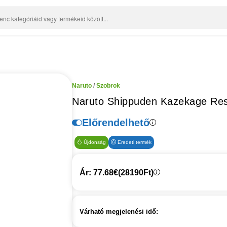
Naruto
/
Szobrok
Naruto Shippuden Kazekage Resc
Előrendelhető
Újdonság
Eredeti termék
Ár: 77.68€
(28190Ft)
Várható megjelenési idő: