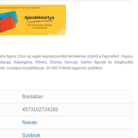
o figura 23cm az egyik legnépszerűbb terméknek számít a FiguraNet - Figura,
Manga
,
Képregény
,
Filmes
,
Disney
,
Sorozat
,
Gamer
figurák és kiegészítők
rszágos kiszállítással, 30 000 Ft felett ingyenes szállítás!.
Bontatlan
4573102724182
Naruto
Szobrok