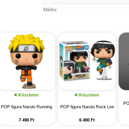
Márka:
Készleten
Készleten
PO
POP figura Naruto Running
POP figura Naruto Rock Lee
7 490
Ft
6 490
Ft