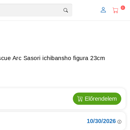
0
ue Arc Sasori ichibansho figura 23cm
Előrendelem
10/30/2026