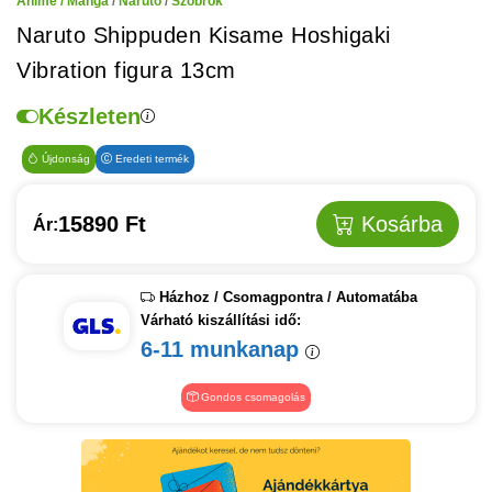
Anime / Manga
/
Naruto
/
Szobrok
Naruto Shippuden Kisame Hoshigaki
Vibration figura 13cm
Készleten
Újdonság
Eredeti termék
15890 Ft
Kosárba
Ár:
Házhoz / Csomagpontra / Automatába
Várható kiszállítási idő:
6-11 munkanap
Gondos csomagolás