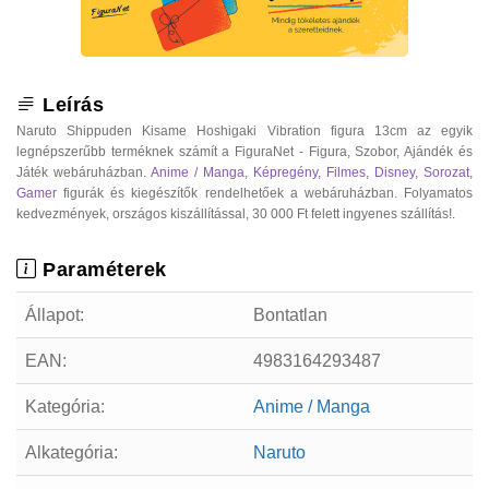
Leírás
Naruto Shippuden Kisame Hoshigaki Vibration figura 13cm az egyik
legnépszerűbb terméknek számít a FiguraNet - Figura, Szobor, Ajándék és
Játék webáruházban.
Anime / Manga
,
Képregény
,
Filmes
,
Disney
,
Sorozat
,
Gamer
figurák és kiegészítők rendelhetőek a webáruházban. Folyamatos
kedvezmények, országos kiszállítással, 30 000 Ft felett ingyenes szállítás!.
Paraméterek
Állapot:
Bontatlan
EAN:
4983164293487
Kategória:
Anime / Manga
Alkategória:
Naruto