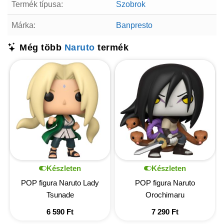
Termék típusa:
Szobrok
Márka:
Banpresto
Még több
Naruto
termék
Készleten
Készleten
POP figura Naruto Lady
POP figura Naruto
Tsunade
Orochimaru
6 590
Ft
7 290
Ft