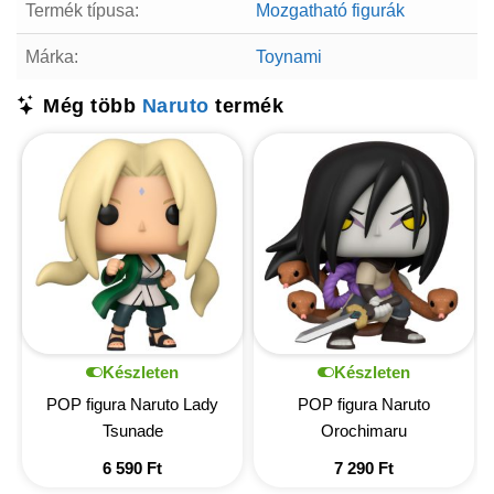
Termék típusa:
Mozgatható figurák
Márka:
Toynami
Még több
Naruto
termék
Készleten
Készleten
POP figura Naruto Lady
POP figura Naruto
Tsunade
Orochimaru
6 590
Ft
7 290
Ft