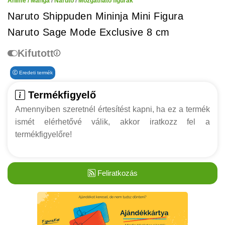
Anime / Manga
/
Naruto
/
Mozgatható figurák
Naruto Shippuden Mininja Mini Figura
Naruto Sage Mode Exclusive 8 cm
Kifutott
Eredeti termék
Termékfigyelő
Amennyiben szeretnél értesítést kapni, ha ez a termék
ismét elérhetővé válik, akkor iratkozz fel a
termékfigyelőre!
Feliratkozás