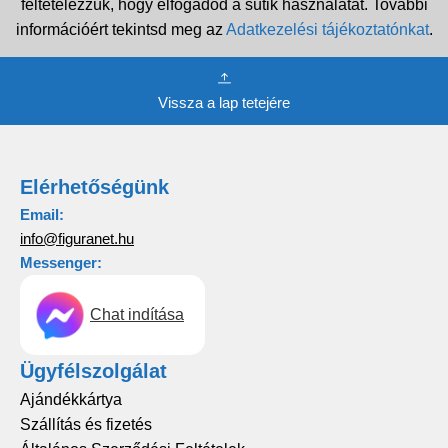
feltételezzük, hogy elfogadod a sütik használatát. További
információért tekintsd meg az
Adatkezelési tájékoztatónkat
.
Vissza a lap tetejére
Elérhetőségünk
Email:
info@figuranet.hu
Messenger:
Chat indítása
Ügyfélszolgálat
Ajándékkártya
Szállítás és fizetés