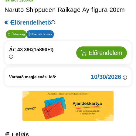
Naruto
/
Szobrok
Naruto Shippuden Raikage Ay figura 20cm
Előrendelhető
Újdonság
Eredeti termék
Ár: 43.39€
(15890Ft)
Előrendelem
10/30/2026
Várható megjelenési idő:
Leírás