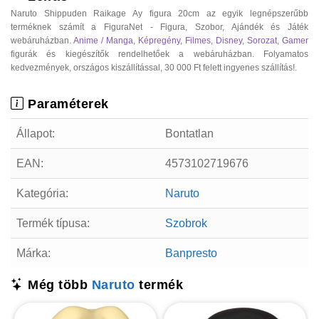
Naruto Shippuden Raikage Ay figura 20cm az egyik legnépszerűbb
terméknek számít a FiguraNet - Figura, Szobor, Ajándék és Játék
webáruházban.
Anime / Manga
,
Képregény
,
Filmes
,
Disney
,
Sorozat
,
Gamer
figurák és kiegészítők rendelhetőek a webáruházban. Folyamatos
kedvezmények, országos kiszállítással, 30 000 Ft felett ingyenes szállítás!.
Paraméterek
Állapot:
Bontatlan
EAN:
4573102719676
Kategória:
Naruto
Termék típusa:
Szobrok
Márka:
Banpresto
Még több
Naruto
termék