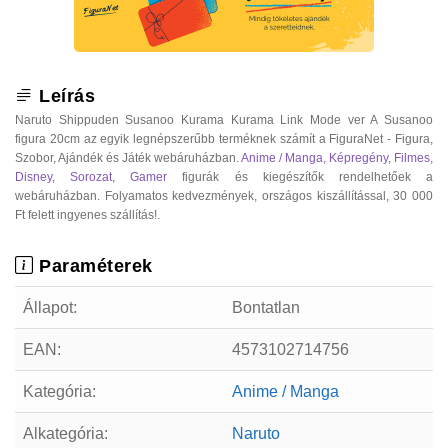
Leírás
Naruto Shippuden Susanoo Kurama Kurama Link Mode ver A Susanoo
figura 20cm az egyik legnépszerűbb terméknek számít a FiguraNet - Figura,
Szobor, Ajándék és Játék webáruházban.
Anime / Manga
,
Képregény
,
Filmes
,
Disney
,
Sorozat
,
Gamer
figurák és kiegészítők rendelhetőek a
webáruházban. Folyamatos kedvezmények, országos kiszállítással, 30 000
Ft felett ingyenes szállítás!.
Paraméterek
Állapot:
Bontatlan
EAN:
4573102714756
Kategória:
Anime / Manga
Alkategória:
Naruto