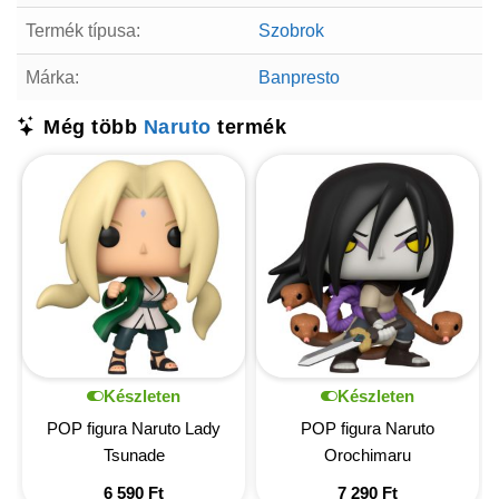
Termék típusa:
Szobrok
Márka:
Banpresto
Még több
Naruto
termék
Készleten
Készleten
POP figura Naruto Lady
POP figura Naruto
Tsunade
Orochimaru
6 590
Ft
7 290
Ft