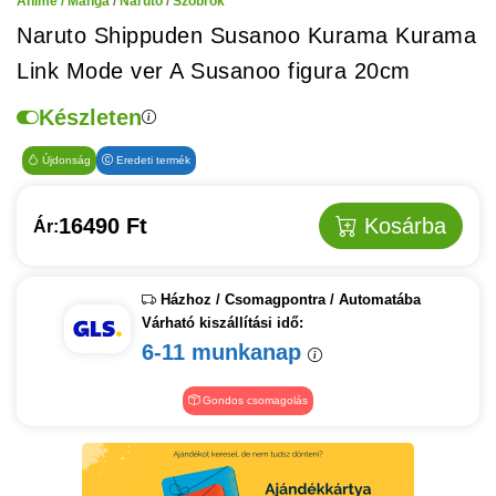
Anime / Manga
/
Naruto
/
Szobrok
Naruto Shippuden Susanoo Kurama Kurama
Link Mode ver A Susanoo figura 20cm
Készleten
Újdonság
Eredeti termék
16490 Ft
Kosárba
Ár:
Házhoz / Csomagpontra / Automatába
Várható kiszállítási idő:
6-11 munkanap
Gondos csomagolás