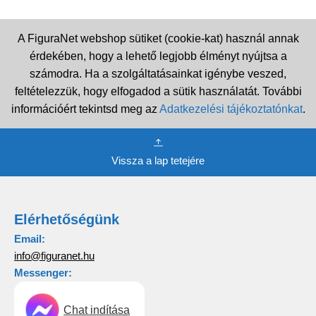
A FiguraNet webshop sütiket (cookie-kat) használ annak
érdekében, hogy a lehető legjobb élményt nyújtsa a
számodra. Ha a szolgáltatásainkat igénybe veszed,
feltételezzük, hogy elfogadod a sütik használatát. További
információért tekintsd meg az
Adatkezelési tájékoztatónkat
.
Vissza a lap tetejére
Elérhetőségünk
Email:
info@figuranet.hu
Messenger:
Chat indítása