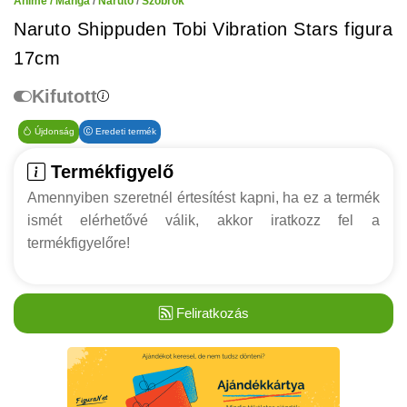
Anime / Manga
/
Naruto
/
Szobrok
Naruto Shippuden Tobi Vibration Stars figura
17cm
Kifutott
Újdonság
Eredeti termék
Termékfigyelő
Amennyiben szeretnél értesítést kapni, ha ez a termék
ismét elérhetővé válik, akkor iratkozz fel a
termékfigyelőre!
Feliratkozás