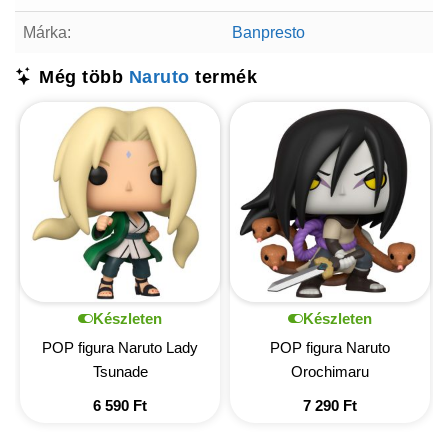
Márka:
Banpresto
Még több
Naruto
termék
Készleten
Készleten
POP figura Naruto Lady
POP figura Naruto
Tsunade
Orochimaru
6 590
Ft
7 290
Ft