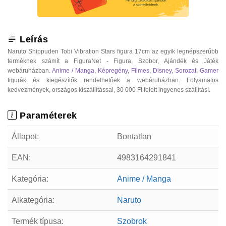
Leírás
Naruto Shippuden Tobi Vibration Stars figura 17cm az egyik legnépszerűbb
terméknek számít a FiguraNet - Figura, Szobor, Ajándék és Játék
webáruházban.
Anime / Manga
,
Képregény
,
Filmes
,
Disney
,
Sorozat
,
Gamer
figurák és kiegészítők rendelhetőek a webáruházban. Folyamatos
kedvezmények, országos kiszállítással, 30 000 Ft felett ingyenes szállítás!.
Paraméterek
Állapot:
Bontatlan
EAN:
4983164291841
Kategória:
Anime / Manga
Alkategória:
Naruto
Termék típusa:
Szobrok