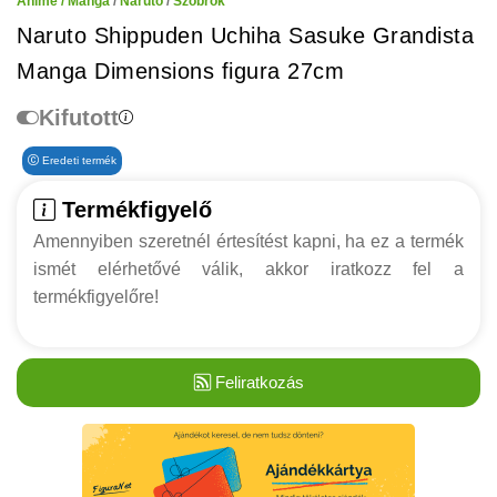
Anime / Manga
/
Naruto
/
Szobrok
Naruto Shippuden Uchiha Sasuke Grandista
Manga Dimensions figura 27cm
Kifutott
Eredeti termék
Termékfigyelő
Amennyiben szeretnél értesítést kapni, ha ez a termék
ismét elérhetővé válik, akkor iratkozz fel a
termékfigyelőre!
Feliratkozás