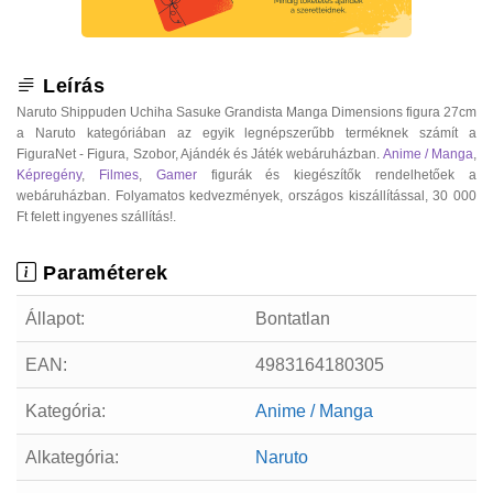
Leírás
Naruto Shippuden Uchiha Sasuke Grandista Manga Dimensions figura 27cm
a Naruto kategóriában az egyik legnépszerűbb terméknek számít a
FiguraNet - Figura, Szobor, Ajándék és Játék webáruházban.
Anime / Manga
,
Képregény
,
Filmes
,
Gamer
figurák és kiegészítők rendelhetőek a
webáruházban. Folyamatos kedvezmények, országos kiszállítással, 30 000
Ft felett ingyenes szállítás!.
Paraméterek
Állapot:
Bontatlan
EAN:
4983164180305
Kategória:
Anime / Manga
Alkategória:
Naruto