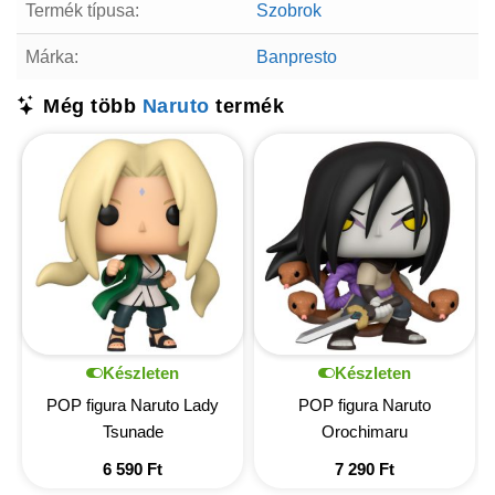
Termék típusa:
Szobrok
Márka:
Banpresto
Még több
Naruto
termék
Készleten
Készleten
POP figura Naruto Lady
POP figura Naruto
Tsunade
Orochimaru
6 590
Ft
7 290
Ft