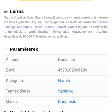
Leírás
Naruto Vibration Stars Gaara figura 11cm az egyik legnépszerűbb terméknek
számít a FiguraNet - Figura, Szobor, Ajándék és Játék webáruházban.
Anime
/ Manga
,
Képregény
,
Filmes
,
Disney
,
Sorozat
,
Gamer
figurák és kiegészítők
rendelhetőek a webáruházban. Folyamatos kedvezmények, országos
kiszállítással, 30 000 Ft felett ingyenes szállítás!.
Paraméterek
Állapot:
Bontatlan
EAN:
4573102696199
Kategória:
Naruto
Termék típusa:
Szobrok
Márka:
Banpresto