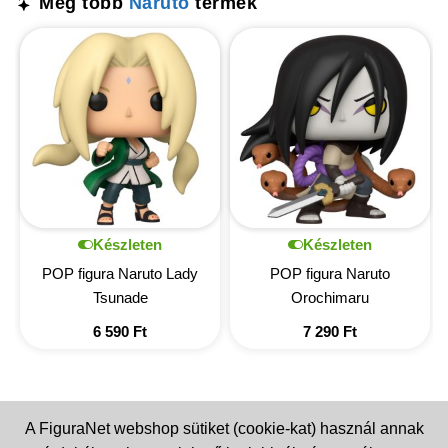
Még több
Naruto
termék
Készleten
Készleten
POP figura Naruto Lady
POP figura Naruto
Tsunade
Orochimaru
6 590
Ft
7 290
Ft
A FiguraNet webshop sütiket (cookie-kat) használ annak