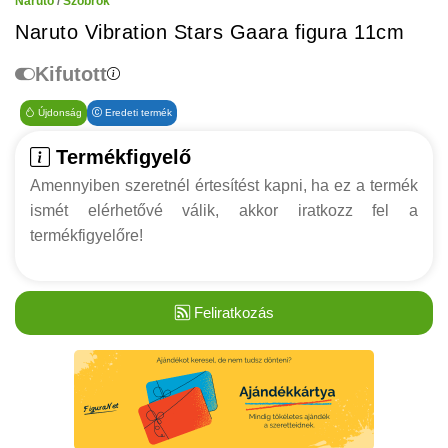
Naruto
/
Szobrok
Naruto Vibration Stars Gaara figura 11cm
Kifutott
Újdonság
Eredeti termék
Termékfigyelő
Amennyiben szeretnél értesítést kapni, ha ez a termék
ismét elérhetővé válik, akkor iratkozz fel a
termékfigyelőre!
Feliratkozás