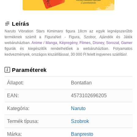
Leírás
Naruto Vibration Stars Kimimaro figura 18cm az egyik legnépszerűbb
terméknek számít a FiguraNet - Figura, Szobor, Ajándék és Játék
webáruházban.
Anime / Manga
,
Képregény
,
Filmes
,
Disney
,
Sorozat
,
Gamer
figurák és kiegészítők rendelhetőek a webáruházban. Folyamatos
kedvezmények, országos kiszállítással, 30 000 Ft felett ingyenes szállítás!.
Paraméterek
Állapot:
Bontatlan
EAN:
4573102696205
Kategória:
Naruto
Termék típusa:
Szobrok
Márka:
Banpresto