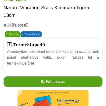
Naruto
/
Szobrok
Naruto Vibration Stars Kimimaro figura
18cm
Kifutott
Újdonság
Eredeti termék
Termékfigyelő
Amennyiben szeretnél értesítést kapni, ha ez a termék
ismét elérhetővé válik, akkor iratkozz fel a
termékfigyelőre!
Feliratkozás