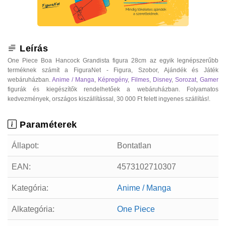
Leírás
One Piece Boa Hancock Grandista figura 28cm az egyik legnépszerűbb
terméknek számít a FiguraNet - Figura, Szobor, Ajándék és Játék
webáruházban.
Anime / Manga
,
Képregény
,
Filmes
,
Disney
,
Sorozat
,
Gamer
figurák és kiegészítők rendelhetőek a webáruházban. Folyamatos
kedvezmények, országos kiszállítással, 30 000 Ft felett ingyenes szállítás!.
Paraméterek
Állapot:
Bontatlan
EAN:
4573102710307
Kategória:
Anime / Manga
Alkategória:
One Piece