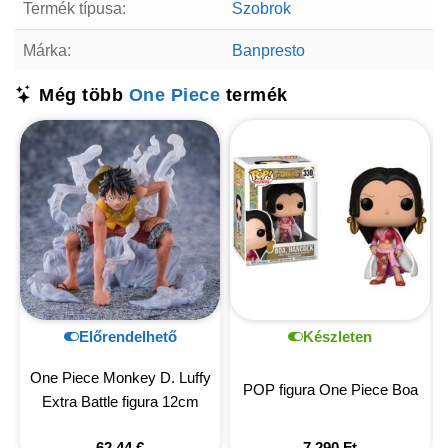
Termék típusa:
Szobrok
Márka:
Banpresto
Még több
One Piece
termék
Előrendelhető
Készleten
One Piece Monkey D. Luffy
POP figura One Piece Boa
Extra Battle figura 12cm
62,44
€
7 290
Ft