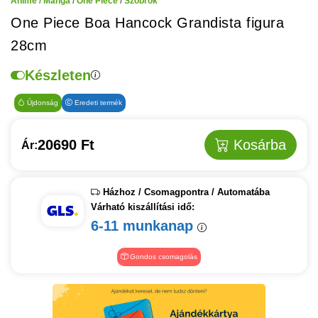
Anime / Manga
/
One Piece
/
Szobrok
One Piece Boa Hancock Grandista figura
28cm
Készleten
Újdonság
Eredeti termék
20690 Ft
Kosárba
Ár:
Házhoz / Csomagpontra / Automatába
Várható kiszállítási idő:
6-11 munkanap
Gondos csomagolás