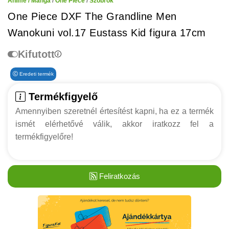
Anime / Manga
/
One Piece
/
Szobrok
One Piece DXF The Grandline Men
Wanokuni vol.17 Eustass Kid figura 17cm
Kifutott
Eredeti termék
Termékfigyelő
Amennyiben szeretnél értesítést kapni, ha ez a termék
ismét elérhetővé válik, akkor iratkozz fel a
termékfigyelőre!
Feliratkozás