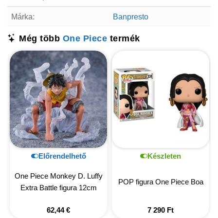
Márka:
Banpresto
Még több
One Piece
termék
Előrendelhető
Készleten
One Piece Monkey D. Luffy
POP figura One Piece Boa
Extra Battle figura 12cm
62,44
€
7 290
Ft