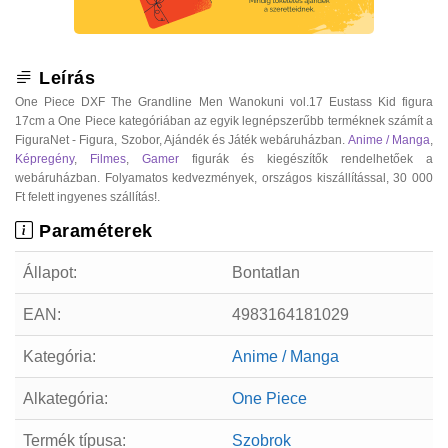
Leírás
One Piece DXF The Grandline Men Wanokuni vol.17 Eustass Kid figura
17cm a One Piece kategóriában az egyik legnépszerűbb terméknek számít a
FiguraNet - Figura, Szobor, Ajándék és Játék webáruházban.
Anime / Manga
,
Képregény
,
Filmes
,
Gamer
figurák és kiegészítők rendelhetőek a
webáruházban. Folyamatos kedvezmények, országos kiszállítással, 30 000
Ft felett ingyenes szállítás!.
Paraméterek
Állapot:
Bontatlan
EAN:
4983164181029
Kategória:
Anime / Manga
Alkategória:
One Piece
Termék típusa:
Szobrok