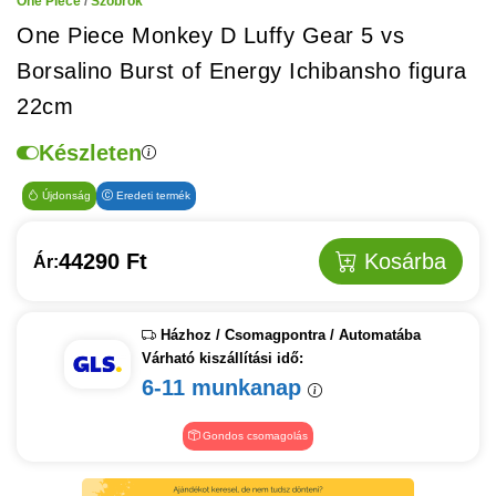
One Piece
/
Szobrok
One Piece Monkey D Luffy Gear 5 vs
Borsalino Burst of Energy Ichibansho figura
22cm
Készleten
Újdonság
Eredeti termék
44290 Ft
Kosárba
Ár:
Házhoz / Csomagpontra / Automatába
Várható kiszállítási idő:
6-11 munkanap
Gondos csomagolás