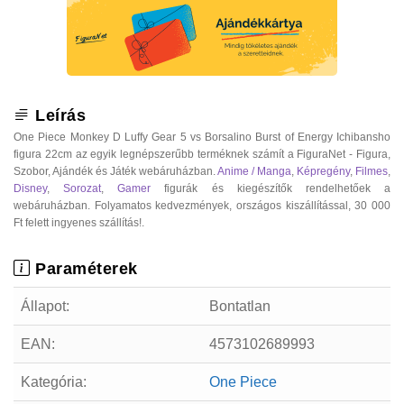
Leírás
One Piece Monkey D Luffy Gear 5 vs Borsalino Burst of Energy Ichibansho
figura 22cm az egyik legnépszerűbb terméknek számít a FiguraNet - Figura,
Szobor, Ajándék és Játék webáruházban.
Anime / Manga
,
Képregény
,
Filmes
,
Disney
,
Sorozat
,
Gamer
figurák és kiegészítők rendelhetőek a
webáruházban. Folyamatos kedvezmények, országos kiszállítással, 30 000
Ft felett ingyenes szállítás!.
Paraméterek
Állapot:
Bontatlan
EAN:
4573102689993
Kategória:
One Piece