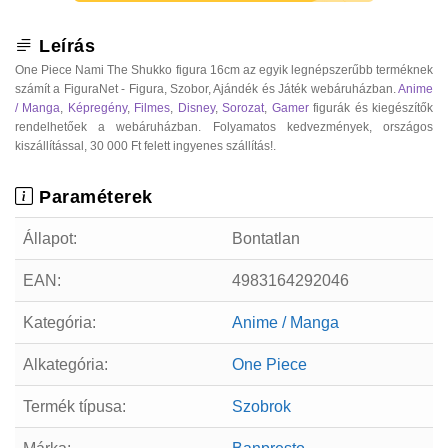
Leírás
One Piece Nami The Shukko figura 16cm az egyik legnépszerűbb terméknek
számít a FiguraNet - Figura, Szobor, Ajándék és Játék webáruházban.
Anime
/ Manga
,
Képregény
,
Filmes
,
Disney
,
Sorozat
,
Gamer
figurák és kiegészítők
rendelhetőek a webáruházban. Folyamatos kedvezmények, országos
kiszállítással, 30 000 Ft felett ingyenes szállítás!.
Paraméterek
Állapot:
Bontatlan
EAN:
4983164292046
Kategória:
Anime / Manga
Alkategória:
One Piece
Termék típusa:
Szobrok