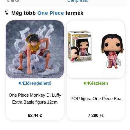
Márka:
Banpresto
Még több
One Piece
termék
Előrendelhető
Készleten
One Piece Monkey D. Luffy
POP figura One Piece Boa
Extra Battle figura 12cm
62,44
€
7 290
Ft