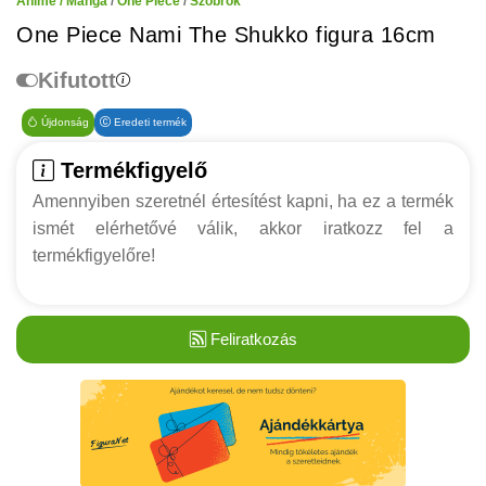
Anime / Manga
/
One Piece
/
Szobrok
One Piece Nami The Shukko figura 16cm
Kifutott
Újdonság
Eredeti termék
Termékfigyelő
Amennyiben szeretnél értesítést kapni, ha ez a termék
ismét elérhetővé válik, akkor iratkozz fel a
termékfigyelőre!
Feliratkozás