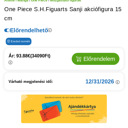
Anime / Manga
/
One Piece
/
Mozgatható figurák
One Piece S.H.Figuarts Sanji akciófigura 15
cm
Előrendelhető
Eredeti termék
Ár: 93.88€
(34090Ft)
Előrendelem
12/31/2026
Várható megjelenési idő: