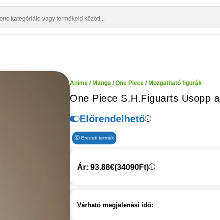
Anime / Manga
/
One Piece
/
Mozgatható figurák
One Piece S.H.Figuarts Usopp a
Előrendelhető
Eredeti termék
Ár: 93.88€
(34090Ft)
Várható megjelenési idő: