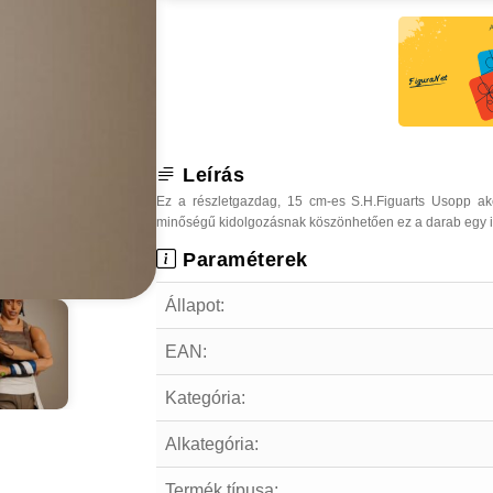
Leírás
Ez a részletgazdag, 15 cm-es S.H.Figuarts Usopp ak
minőségű kidolgozásnak köszönhetően ez a darab egy ig
Paraméterek
Állapot:
EAN:
Kategória:
Alkategória:
Termék típusa: