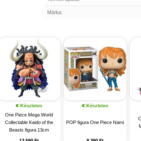
Márka:
Készleten
Készleten
One Piece Mega World
O
Collectable Kaido of the
POP figura One Piece Nami
M
Beasts figura 13cm
13 590
Ft
8 390
Ft