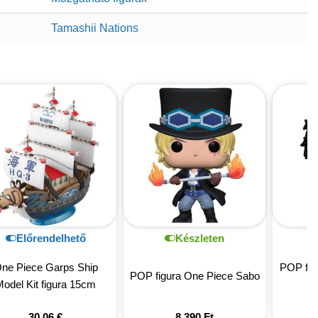
Tamashii Nations
Előrendelhető
Készleten
ne Piece Garps Ship
POP fig
POP figura One Piece Sabo
odel Kit figura 15cm
30,06
€
8 390
Ft