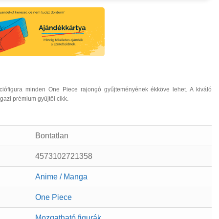
ciófigura minden One Piece rajongó gyűjteményének ékköve lehet. A kiváló
azi prémium gyűjtői cikk.
Bontatlan
4573102721358
Anime / Manga
One Piece
Mozgatható figurák