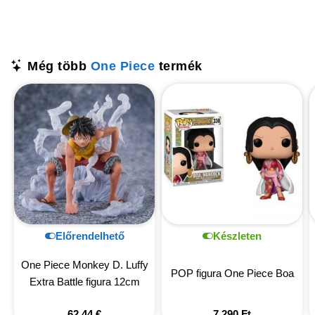
Még több
One Piece
termék
Előrendelhető
Készleten
One Piece Monkey D. Luffy
POP figura One Piece Boa
Extra Battle figura 12cm
62,44
€
7 290
Ft