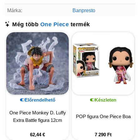
Márka:
Banpresto
Még több
One Piece
termék
Előrendelhető
Készleten
One Piece Monkey D. Luffy
POP figura One Piece Boa
Extra Battle figura 12cm
62,44
€
7 290
Ft