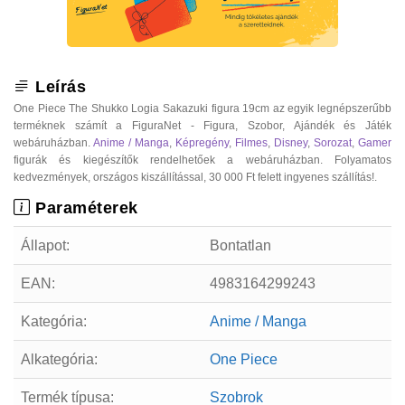
Leírás
One Piece The Shukko Logia Sakazuki figura 19cm az egyik legnépszerűbb
terméknek számít a FiguraNet - Figura, Szobor, Ajándék és Játék
webáruházban.
Anime / Manga
,
Képregény
,
Filmes
,
Disney
,
Sorozat
,
Gamer
figurák és kiegészítők rendelhetőek a webáruházban. Folyamatos
kedvezmények, országos kiszállítással, 30 000 Ft felett ingyenes szállítás!.
Paraméterek
Állapot:
Bontatlan
EAN:
4983164299243
Kategória:
Anime / Manga
Alkategória:
One Piece
Termék típusa:
Szobrok