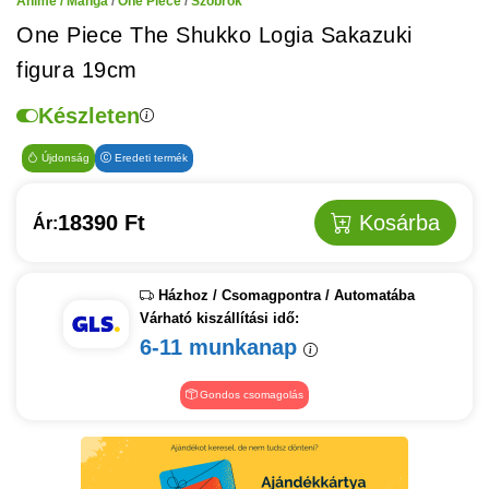
Anime / Manga
/
One Piece
/
Szobrok
One Piece The Shukko Logia Sakazuki
figura 19cm
Készleten
Újdonság
Eredeti termék
18390 Ft
Kosárba
Ár:
Házhoz / Csomagpontra / Automatába
Várható kiszállítási idő:
6-11 munkanap
Gondos csomagolás