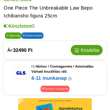
One Piece
/
Szobrok
One Piece The Unbreakable Law Bepo
Ichibansho figura 25cm
Készleten
Újdonság
Eredeti termék
32490 Ft
Kosárba
Ár:
Házhoz / Csomagpontra / Automatába
Várható kiszállítási idő:
6-11 munkanap
Gondos csomagolás