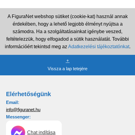
A FiguraNet webshop sütiket (cookie-kat) használ annak
érdekében, hogy a lehető legjobb élményt nyújtsa a
számodra. Ha a szolgáltatásainkat igénybe veszed,
feltételezzük, hogy elfogadod a sütik használatát. További
információért tekintsd meg az
Adatkezelési tájékoztatónkat
.
Vissza a lap tetejére
Elérhetőségünk
Email:
info@figuranet.hu
Messenger:
Chat indítása