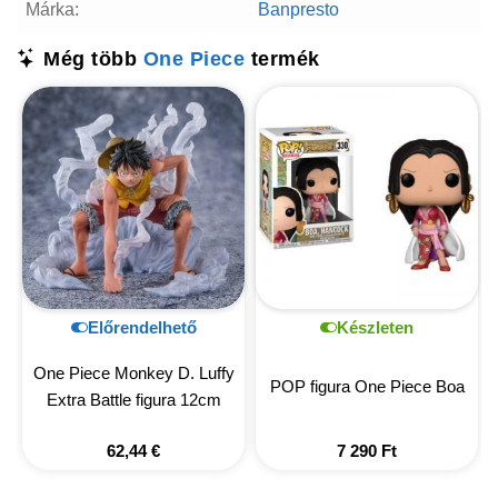
Márka:
Banpresto
Még több
One Piece
termék
Előrendelhető
Készleten
One Piece Monkey D. Luffy
POP figura One Piece Boa
Extra Battle figura 12cm
62,44
€
7 290
Ft