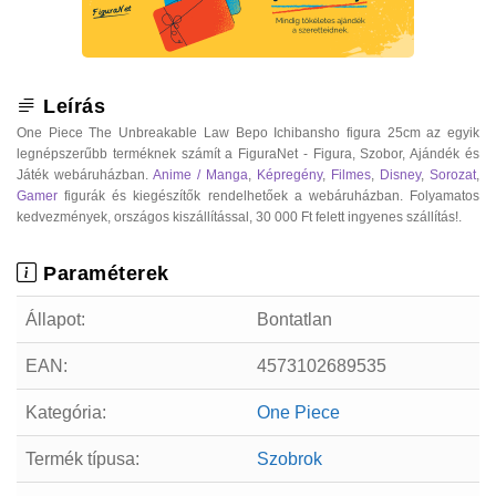
Leírás
One Piece The Unbreakable Law Bepo Ichibansho figura 25cm az egyik
legnépszerűbb terméknek számít a FiguraNet - Figura, Szobor, Ajándék és
Játék webáruházban.
Anime / Manga
,
Képregény
,
Filmes
,
Disney
,
Sorozat
,
Gamer
figurák és kiegészítők rendelhetőek a webáruházban. Folyamatos
kedvezmények, országos kiszállítással, 30 000 Ft felett ingyenes szállítás!.
Paraméterek
Állapot:
Bontatlan
EAN:
4573102689535
Kategória:
One Piece
Termék típusa:
Szobrok