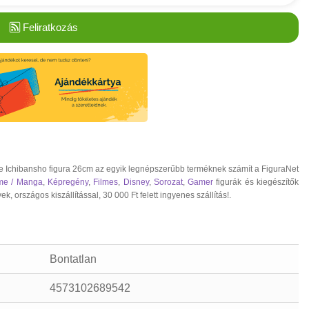
Feliratkozás
Ichibansho figura 26cm az egyik legnépszerűbb terméknek számít a FiguraNet
me / Manga
,
Képregény
,
Filmes
,
Disney
,
Sorozat
,
Gamer
figurák és kiegészítők
rszágos kiszállítással, 30 000 Ft felett ingyenes szállítás!.
Bontatlan
4573102689542