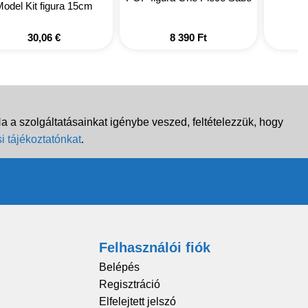
odel Kit figura 15cm
30,06
€
8 390
Ft
 a szolgáltatásainkat igénybe veszed, feltételezzük, hogy
i tájékoztatónkat
.
Felhasználói fiók
Belépés
Regisztráció
Elfelejtett jelszó