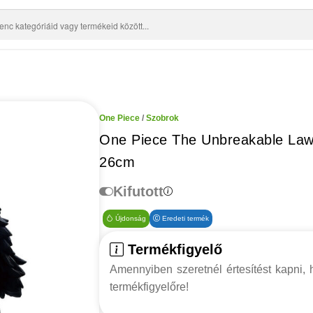
One Piece
/
Szobrok
One Piece The Unbreakable Law 
26cm
Kifutott
Újdonság
Eredeti termék
Termékfigyelő
Amennyiben szeretnél értesítést kapni, h
termékfigyelőre!