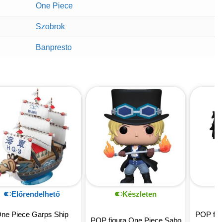
One Piece
Szobrok
Banpresto
Előrendelhető
Készleten
ne Piece Garps Ship
POP fig
POP figura One Piece Sabo