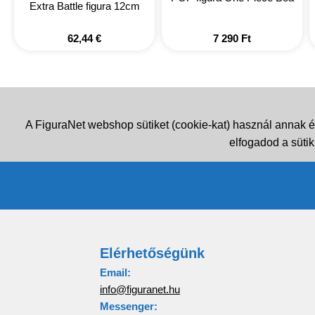
Extra Battle figura 12cm
62,44
€
7 290
Ft
A FiguraNet webshop sütiket (cookie-kat) használ annak é
elfogadod a sütik
Elérhetőségünk
Email:
info@figuranet.hu
Messenger: