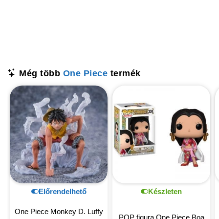
Még több
One Piece
termék
Előrendelhető
Készleten
One Piece Monkey D. Luffy
POP figura One Piece Boa