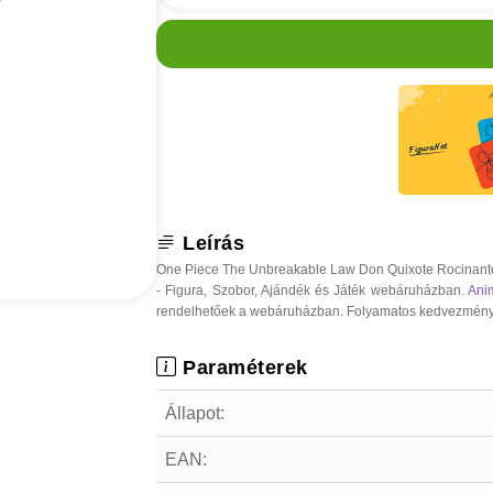
Leírás
One Piece The Unbreakable Law Don Quixote Rocinante 
- Figura, Szobor, Ajándék és Játék webáruházban.
Ani
rendelhetőek a webáruházban. Folyamatos kedvezmények, o
Paraméterek
Állapot:
EAN: