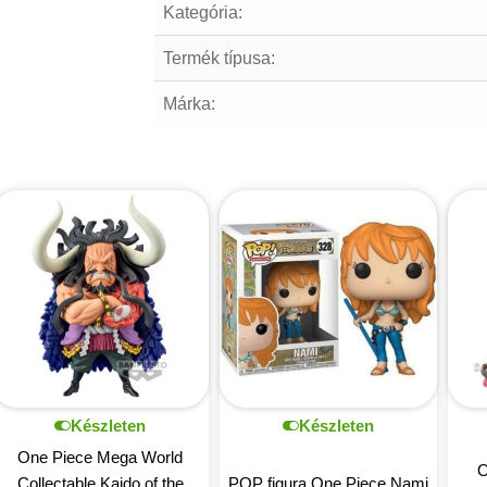
Kategória:
Termék típusa:
Márka:
Készleten
Készleten
One Piece Mega World
O
Collectable Kaido of the
POP figura One Piece Nami