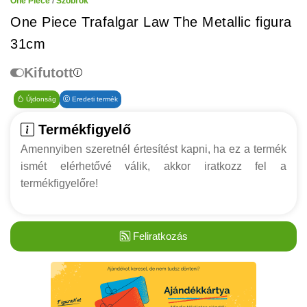
One Piece
/
Szobrok
One Piece Trafalgar Law The Metallic figura
31cm
Kifutott
Újdonság
Eredeti termék
Termékfigyelő
Amennyiben szeretnél értesítést kapni, ha ez a termék
ismét elérhetővé válik, akkor iratkozz fel a
termékfigyelőre!
Feliratkozás