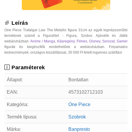
Leírás
One Piece Trafalgar Law The Metallic figura 31cm az egyik legnépszerűbb
terméknek számít a FiguraNet - Figura, Szobor, Ajándék és Játék
webáruházban.
Anime / Manga
,
Képregény
,
Filmes
,
Disney
,
Sorozat
,
Gamer
figurák és kiegészítők rendelhetőek a webáruházban. Folyamatos
kedvezmények, országos kiszállítással, 30 000 Ft felett ingyenes szállítás!.
Paraméterek
Állapot:
Bontatlan
EAN:
4573102712103
Kategória:
One Piece
Termék típusa:
Szobrok
Márka:
Banpresto