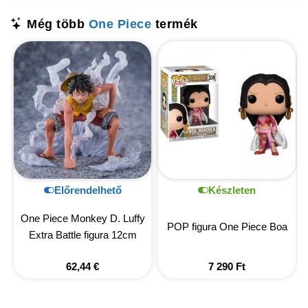
Még több
One Piece
termék
Előrendelhető
Készleten
One Piece Monkey D. Luffy
POP figura One Piece Boa
Extra Battle figura 12cm
62,44
€
7 290
Ft