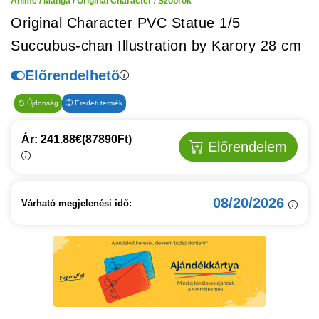
Anime / Manga
/
Original Character
/
Szobrok
Original Character PVC Statue 1/5
Succubus-chan Illustration by Karory 28 cm
Előrendelhető
Újdonság
Eredeti termék
Ár: 241.88€
(87890Ft)
Előrendelem
08/20/2026
Várható megjelenési idő: